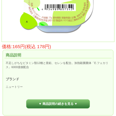
価格:165円(税込 178円)
商品説明
不足しがちなビタミン類12種と亜鉛、セレンを配合。加熱殺菌菌体「E.フェカリ
ス」6000億個配合
ブランド
ニュートリー
内容量
▼ 商品説明の続きを見る ▼
77g