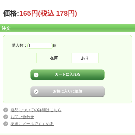
栄養成分表
1個（77g）当たり
価格:
165円
(税込 178円)
エネルギー
90kcal
水分
53g
タンパク質
0.3g
脂質
0g
炭水化物
22.2g
繊維
0.2g
注文
糖質
22g
灰分
g
カルシウム
70mg
リン
6mg
鉄
5mg
ナトリウム
mg
購入数：
個
カリウム
10mg
マグネシウム
1.1mg
銅
0mg
亜鉛
12mg
在庫
あり
食塩
0.04g
塩素
mg
ビタミンＡ
μg
レチノール
μg
カロチン
μg
ビタミンＢ１
3mg
ビタミンＢ２
3mg
ナイアシン
15mg
ビタミンＣ
500mg
ビタミンＤ
5.5μg
ビタミンＥ
20mg
アレルギー物質について
返品についての詳細はこちら
お問い合わせ
●：使用しています ー：使用していません
友達にメールですすめる
そ
落花
え
あわ
い
さ
オレン
キウ
卵
乳
小麦
かに
いくら
さけ
ば
生
び
び
か
ば
ジ
イ