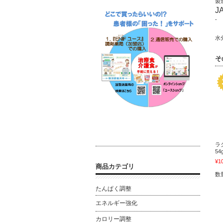
製
J
-
水
そ
ラ
54
¥1
商品カテゴリ
数
たんぱく調整
エネルギー強化
カロリー調整