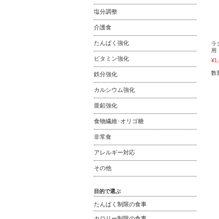
塩分調整
介護食
たんぱく強化
ラ
用
ビタミン強化
¥1
数
鉄分強化
カルシウム強化
亜鉛強化
食物繊維･オリゴ糖
非常食
アレルギー対応
その他
目的で選ぶ
たんぱく制限の食事
カロリー制限の食事