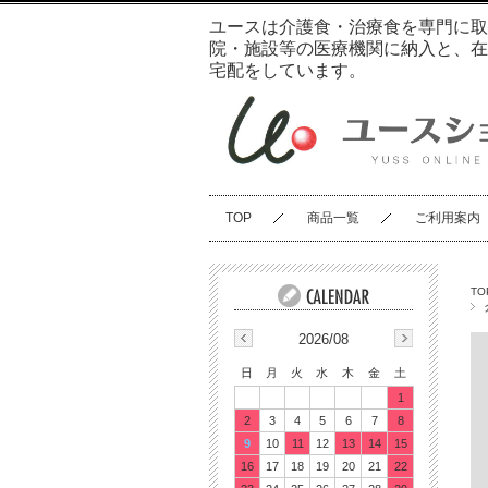
ユースは介護食・治療食を専門に取
院・施設等の医療機関に納入と、在
宅配をしています。
TOP
商品一覧
ご利用案内
TO
2026/08
日
月
火
水
木
金
土
1
2
3
4
5
6
7
8
9
10
11
12
13
14
15
16
17
18
19
20
21
22