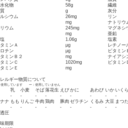
水化物
58g
繊維
質
g
灰分
ルシウム
26mg
リン
mg
ナトリウ
リウム
245mg
マグネシ
mg
亜鉛
塩
1.06g
塩素
タミンＡ
μg
レチノー
ロチン
μg
ビタミン
タミンＢ２
mg
ナイアシ
タミンＣ
1020mg
ビタミン
タミンＥ
mg
レルギー物質について
：使用しています ー：使用していません
乳
小麦
そば
落花生
えび
かに
あわび
いか
いく
-
-
-
-
-
-
-
-
-
ナナ
もも
りんご
牛肉
鶏肉
豚肉
ゼラチン
くるみ
大豆
まつ
-
-
-
-
-
-
-
-
-
透圧
味期限