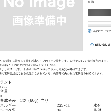
在庫:
返品について
水（お湯）に溶かして飲む粉末タイプのイオン飲料です。１袋で１5Ｌの飲料が作れます。
品60gを１Ｌの水又はお湯で溶かしてください。
液より浸透圧が低い低張液仕様で速やかに水分と電解質が補給できます。
液の電解質組成である成分が含まれており、発汗等で失われた電解質を補給できます。
ランド
ランス
容量
0g
栄養成分表
1袋（60g）当り
ネルギー
233kcal
水分
ンパク質
0g
脂質