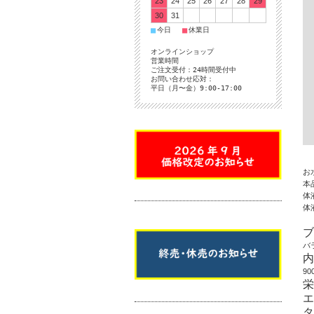
23
24
25
26
27
28
29
30
31
■
■
今日
休業日
オンラインショップ
営業時間
ご注文受付：24時間受付中
お問い合わせ応対：
平日（月〜金）9:00-17:00
お
本
体
体
ブ
バ
内
90
エ
タ