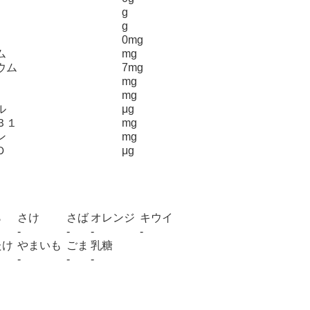
g
g
0mg
ム
mg
ウム
7mg
mg
mg
ル
μg
Ｂ１
mg
ン
mg
Ｄ
μg
ら
さけ
さば
オレンジ
キウイ
-
-
-
-
たけ
やまいも
ごま
乳糖
-
-
-