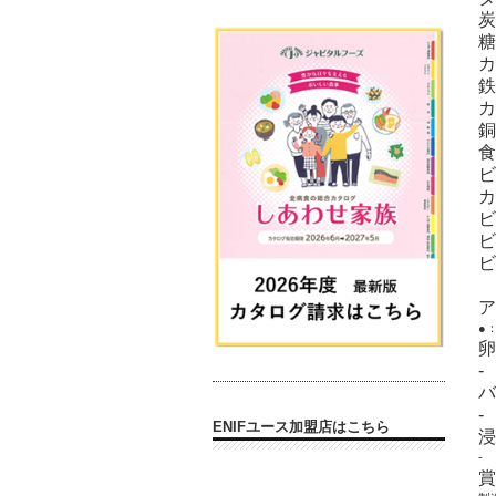
炭
糖
カ
鉄
カ
銅
食
ビ
カ
ビ
ビ
ビ
ア
●
卵
-
バ
-
ENIFユース加盟店はこちら
浸
-
賞