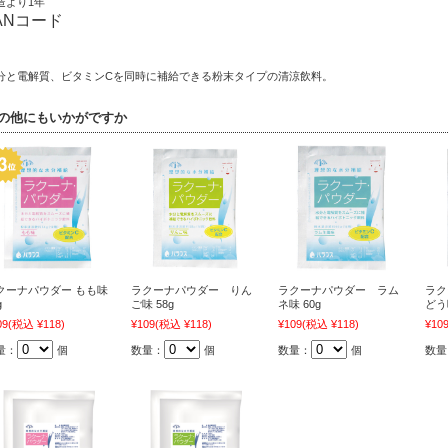
造より1年
ANコード
分と電解質、ビタミンCを同時に補給できる粉末タイプの清涼飲料。
の他にもいかがですか
クーナパウダー もも味
ラクーナパウダー りん
ラクーナパウダー ラム
ラク
g
ご味 58g
ネ味 60g
どう
09
(税込 ¥118)
¥109
(税込 ¥118)
¥109
(税込 ¥118)
¥10
量：
個
数量：
個
数量：
個
数量