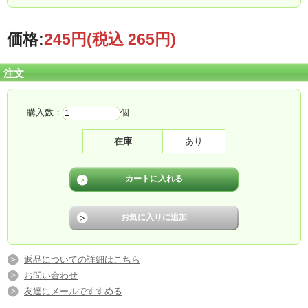
栄養成分表
1個（65g）当り
エネルギー
100kcal
水分
47.8g
価格:
245円
(税込 265円)
タンパク質
8.3g
脂質
6.8g
炭水化物
1.4g
繊維
g
注文
糖質
g
灰分
0.7g
カルシウム
8mg
リン
12mg
鉄
0mg
ナトリウム
216mg
購入数：
個
カリウム
16mg
マグネシウム
0mg
銅
0mg
亜鉛
5.7mg
在庫
あり
食塩
0.5g
塩素
mg
ビタミンＡ
μg
レチノール
μg
カロチン
μg
ビタミンＢ１
mg
ビタミンＢ２
mg
ナイアシン
mg
ビタミンＣ
mg
ビタミンＤ
μg
ビタミンＥ
mg
アレルギー物質について
返品についての詳細はこちら
●：使用しています ー：使用していません
お問い合わせ
友達にメールですすめる
そ
落花
え
あわ
い
さ
オレン
キウ
卵
乳
小麦
かに
いくら
さけ
ば
生
び
び
か
ば
ジ
イ