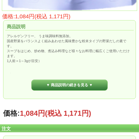
価格:1,084円(税込 1,171円)
商品説明
アレルゲンフリー、 うま味調味料無添加。
国産野菜をバランスよく組みあわせた風味豊かな粉末タイプの野菜だしの素で
す。
スープをはじめ、炒め物、煮込み料理など様々なお料理に幅広くご使用いただけ
ます。
1人前＝1～3gが目安）
ブランド
マルハチ村松
▼ 商品説明の続きを見る ▼
内容量
300g
価格:
1,084円
(税込 1,171円)
栄養成分表
100g当り
注文
エネルギー
378kcal
水分
g