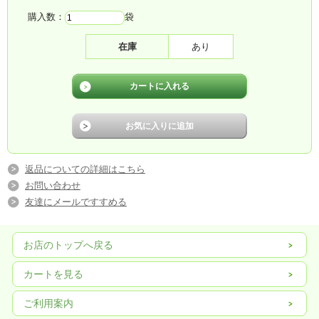
タンパク質
7g
脂質
0.1g
炭水化物
87.2g
繊維
g
購入数：
袋
糖質
g
灰分
g
カルシウム
mg
リン
mg
在庫
あり
鉄
mg
ナトリウム
mg
カリウム
mg
マグネシウム
mg
銅
mg
亜鉛
mg
食塩
2.3g
塩素
mg
ビタミンＡ
μg
レチノール
μg
カロチン
μg
ビタミンＢ１
mg
ビタミンＢ２
mg
ナイアシン
mg
ビタミンＣ
mg
ビタミンＤ
μg
返品についての詳細はこちら
ビタミンＥ
mg
お問い合わせ
友達にメールですすめる
アレルギー物質について
●：使用しています ー：使用していません
お店のトップへ戻る
そ
落花
え
あわ
い
さ
オレン
キウ
卵
乳
小麦
かに
いくら
さけ
ば
生
び
び
か
ば
ジ
イ
カートを見る
-
-
-
-
-
-
-
-
-
-
-
-
-
-
バナ
も
りん
牛
豚
ゼラチ
くる
大
まつた
やまい
ご
鶏肉
乳糖
ご利用案内
ナ
も
ご
肉
肉
ン
み
豆
け
も
ま